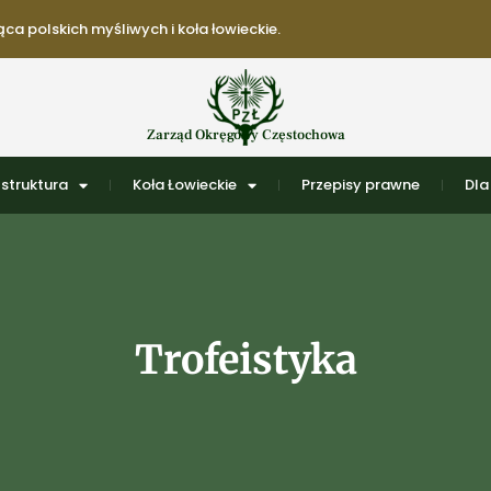
ca polskich myśliwych i koła łowieckie.
Zarząd Okręgowy Częstochowa
struktura
Koła Łowieckie
Przepisy prawne
Dla
Trofeistyka