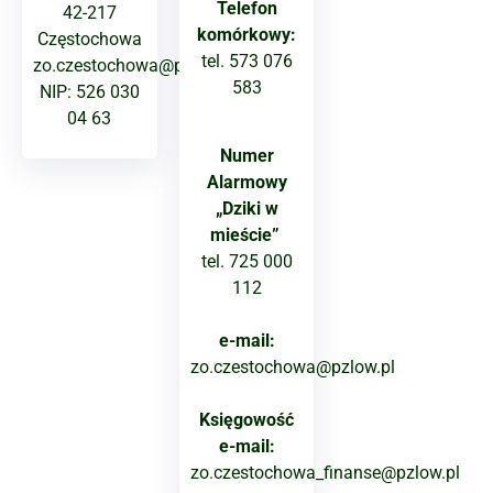
Telefon
42-217
komórkowy:
Częstochowa
tel. 573 076
zo.czestochowa@pzlow.pl
583
NIP: 526 030
04 63
Numer
Alarmowy
„Dziki w
mieście”
tel. 725 000
112
e-mail:
zo.czestochowa@pzlow.pl
Księgowość
e-mail:
zo.czestochowa_finanse@pzlow.pl