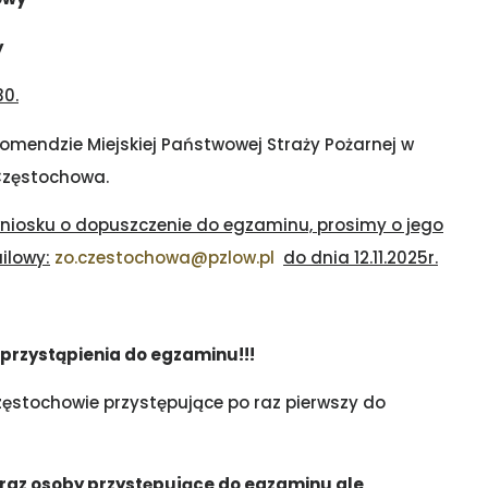
y
30.
mendzie Miejskiej Państwowej Straży Pożarnej w
 Częstochowa.
 wniosku o dopuszczenie do egzaminu, prosimy o jego
ilowy:
zo.czestochowa@pzlow.pl
do dnia 12.11.2025r.
przystąpienia do egzaminu!!!
stochowie przystępujące po raz pierwszy do
az osoby przystępujące do egzaminu ale