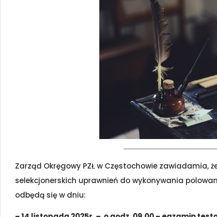
Zarząd Okręgowy PZŁ w Częstochowie zawiadamia, że
selekcjonerskich uprawnień do wykonywania polowan
odbędą się w dniu:
– 14 listopada 2025r. – o godz. 09.00 – egzamin test