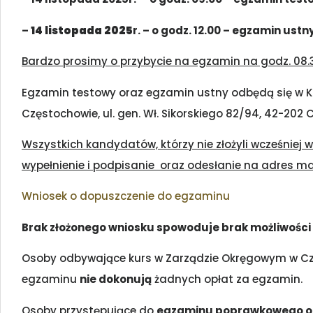
–
14 listopada 2025
r. – o godz. 12.00 – egzamin ustn
Bardzo prosimy o przybycie na egzamin na godz. 08.
Egzamin testowy oraz egzamin ustny odbędą się w Ko
Częstochowie, ul. gen. Wł. Sikorskiego 82/94, 42-202
Wszystkich kandydatów, którzy nie złożyli wcześniej
wypełnienie i podpisanie oraz odesłanie na adres ma
Wniosek o dopuszczenie do egzaminu
Brak złożonego wniosku spowoduje brak możliwości 
Osoby odbywające kurs w Zarządzie Okręgowym w Czę
egzaminu
nie dokonują
żadnych opłat za egzamin.
Osoby przystępujące do
egzaminu poprawkowego or