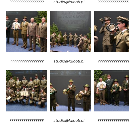
?????????????????
studio@laicoti.pl
???????????????
?????????????????
studio@laicoti.pl
???????????????
?????????????????
studio@laicoti.pl
???????????????