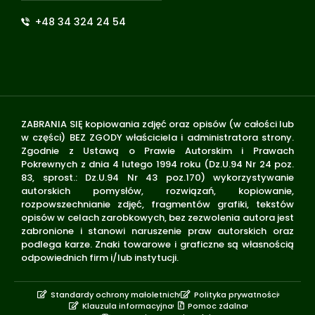
+48 34 324 24 54
ZABRANIA SIĘ kopiowania zdjęć oraz opisów (w całości lub
w części) BEZ ZGODY właściciela i administratora strony.
Zgodnie z Ustawą o Prawie Autorskim i Prawach
Pokrewnych z dnia 4 lutego 1994 roku (Dz.U.94 Nr 24 poz.
83, sprost.: Dz.U.94 Nr 43 poz.170) wykorzystywanie
autorskich pomysłów, rozwiązań, kopiowanie,
rozpowszechnianie zdjęć, fragmentów grafiki, tekstów
opisów w celach zarobkowych, bez zezwolenia autora jest
zabronione i stanowi naruszenie praw autorskich oraz
podlega karze. Znaki towarowe i graficzne są własnością
odpowiednich firm i/lub instytucji.
Standardy ochrony małoletnich
Polityka prywatności
Klauzula informacyjna
Pomoc zdalna