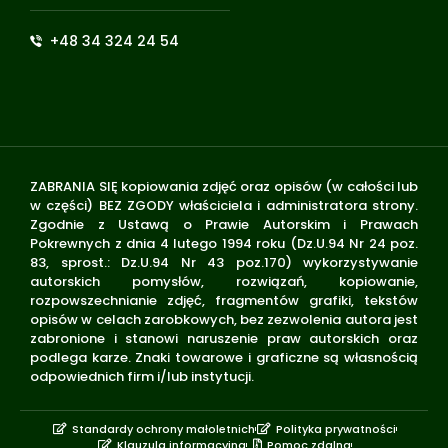
+48 34 324 24 54
ZABRANIA SIĘ kopiowania zdjęć oraz opisów (w całości lub
w części) BEZ ZGODY właściciela i administratora strony.
Zgodnie z Ustawą o Prawie Autorskim i Prawach
Pokrewnych z dnia 4 lutego 1994 roku (Dz.U.94 Nr 24 poz.
83, sprost.: Dz.U.94 Nr 43 poz.170) wykorzystywanie
autorskich pomysłów, rozwiązań, kopiowanie,
rozpowszechnianie zdjęć, fragmentów grafiki, tekstów
opisów w celach zarobkowych, bez zezwolenia autora jest
zabronione i stanowi naruszenie praw autorskich oraz
podlega karze. Znaki towarowe i graficzne są własnością
odpowiednich firm i/lub instytucji.
Standardy ochrony małoletnich
Polityka prywatności
Klauzula informacyjna
Pomoc zdalna