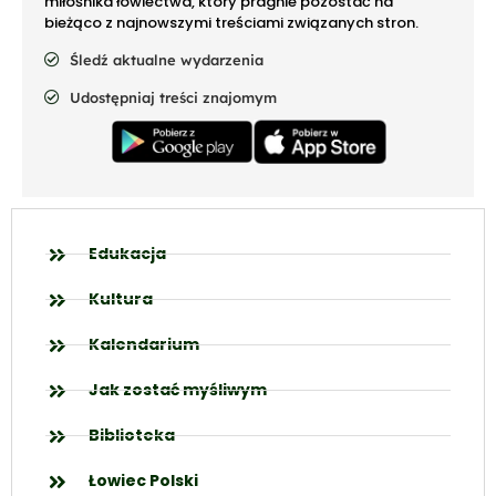
miłośnika łowiectwa, który pragnie pozostać na
bieżąco z najnowszymi treściami związanych stron.
Śledź aktualne wydarzenia
Udostępniaj treści znajomym
Edukacja
Kultura
Kalendarium
Jak zostać myśliwym
Biblioteka
Łowiec Polski